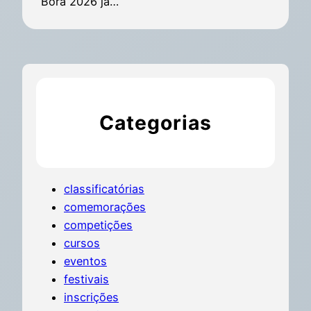
Bora 2026 já…
Categorias
classificatórias
comemorações
competições
cursos
eventos
festivais
inscrições